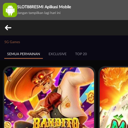
SLOT88RESMI Aplikasi Mobile
Jangan tampilkan lagi hari ini
5G Games
SEMUA PERMAINAN
EXCLUSIVE
TOP 20