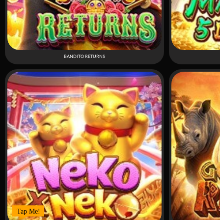
BANDITO RETURNS
Tap Me!