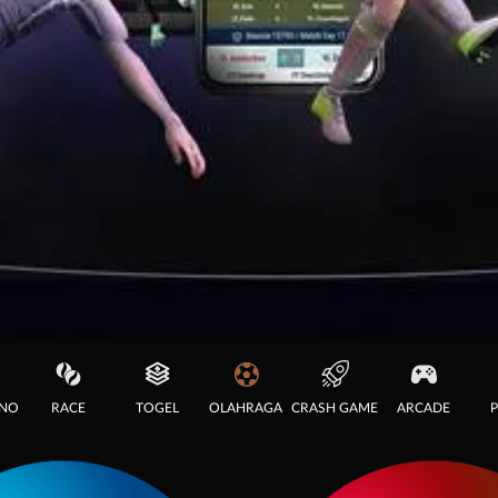
INO
RACE
TOGEL
OLAHRAGA
CRASH GAME
ARCADE