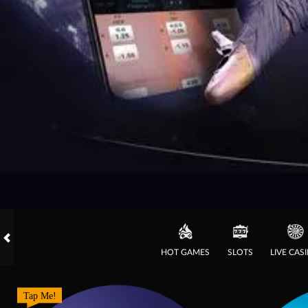
HOT GAMES
SLOTS
LIVE CAS
Tap Me!