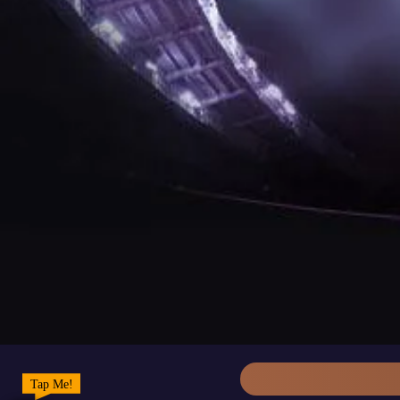
Tap Me!