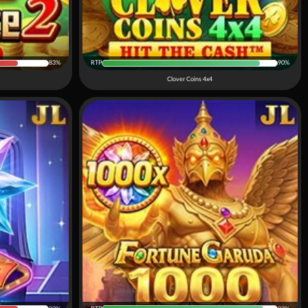
83%
RTP
90%
Clover Coins 4x4