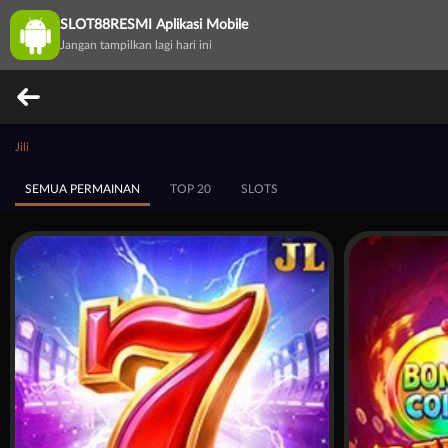
SLOT88RESMI Aplikasi Mobile
Jangan tampilkan lagi hari ini
Jili
SEMUA PERMAINAN
TOP 20
SLOTS