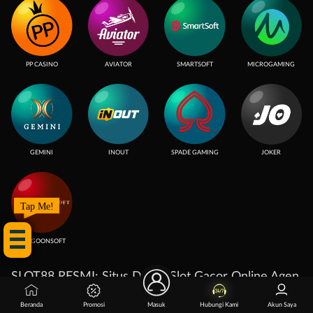
PP CASINO
AVIATOR
SMARTSOFT
MICROGAMING
GEMINI
INOUT
SPADE GAMING
JOKER
Tap Me!
DRAGOONSOFT
SLOT88 RESMI: Situs Demo Slot Gacor Online Agen
Judi Terpercaya
Beranda
Promosi
Masuk
Hubungi Kami
Akun Saya