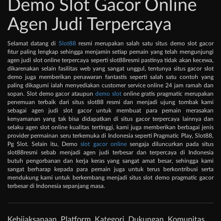
Demo Slot Gacor Online
Agen Judi Terpercaya
Selamat datang di
Slot88
resmi merupakan salah satu situs demo slot gacor
fitur paling lengkap sehingga menjamin setiap pemain yang telah mengunjungi
agen judi slot online terpercaya seperti slot88resmi pastinya tidak akan kecewa,
dikarenakan selain fasilitas web yang sangat unggul, tentunya situs gacor slot
demo juga memberikan penawaran fantastis seperti salah satu contoh yang
paling dikagumi ialah menyediakan customer service online 24 jam ramah dan
sopan. Slot demo gacor ataupun
demo slot
online gratis pragmatic merupakan
penemuan terbaik dari situs slot88 resmi dan menjadi ujung tombak kami
sebagai agen judi slot gacor untuk membuat para pemain merasakan
kenyamanan yang tak bisa didapatkan di situs gacor terpercaya lainnya dan
selaku agen slot online kualitas tertinggi, kami juga memberikan berbagai jenis
provider permainan seru terkemuka di Indonesia seperti Pragmatic Play, Slot88,
Pg Slot. Selain itu, Demo
slot gacor online
sengaja diluncurkan pada situs
slot88resmi sebab menjadi agen judi terbesar dan terpercaya di Indonesia
butuh pengorbanan dan kerja keras yang sangat amat besar, sehingga kami
sangat berharap kepada para pemain juga untuk terus berkontribusi serta
mendukung kami untuk berkembang menjadi situs slot demo pragmatic gacor
terbesar di Indonesia sepanjang masa.
Kebijaksanaan
Platform
Kategori
Dukungan
Komunitas