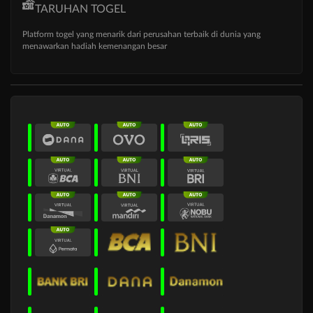
TARUHAN TOGEL
Platform togel yang menarik dari perusahan terbaik di dunia yang
menawarkan hadiah kemenangan besar