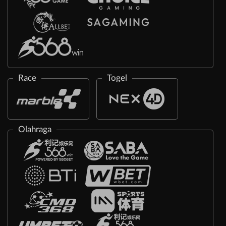
Race
Togel
Olahraga