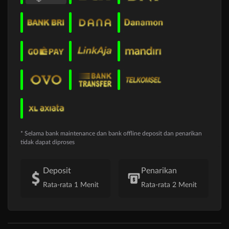
* Selama bank maintenance dan bank offline deposit dan penarikan
tidak dapat diproses
Deposit
Penarikan
Rata-rata 1 Menit
Rata-rata 2 Menit