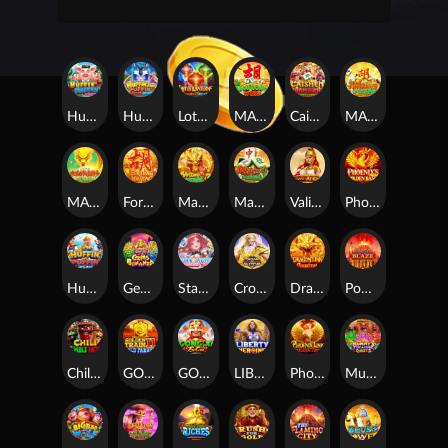
Huffin'and Puffin'Jackpot
Huffin’ And Puffin’ Ultra Wheel
Lotus Lanterns: Dragon's Fortune
MAHJONG WINS
Caishen Mahjong: Triple Luck
MAHJONG FORTUNE
MAHJONG BONUS
Fortune Mahjong
Mahjong Fortune 3
Mahjong Fortune 2: Dragon Riches
Valiant of Athena
Phoenix's Golden Basin
Huffin’ And Puffin’ Rising
Gems Bonanza
Starlight Princess 2000
Crown of Olympus
Dragon Link Collection
Pompeii’s Blaze 1000
Chili Chili Hot
GOLDEN TRAIN 2
GONG XI FA CAI
LIBERTY HEROINER
Phoenix Link - Collection
Mummy’s Treasure Quest 2