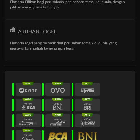
Platform Pilihan bagi perusahaan-perusahaan terbaik di dunia, dengan
pilihan variasi game terbanyak
TARUHAN TOGEL
Platform togel yang menarik dari perusahan terbaik di dunia yang
menawarkan hadiah kemenangan besar