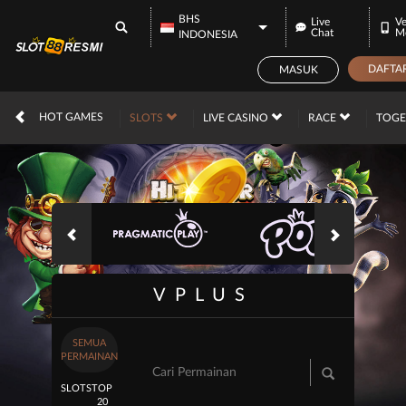
BHS
Live
Ve
Chat
M
INDONESIA
DAFTA
MASUK
IDR
12,673,994,
HOT GAMES
SLOTS
LIVE CASINO
RACE
TOG
VPLUS
SEMUA
PERMAINAN
SLOTS
TOP
20