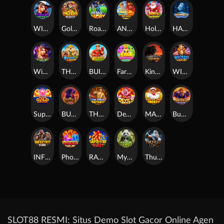
WICKED RICHES
Gold Rush Mania
Road to Glory
ANGELVSDEVIL SEA DUEL
Holly Jackpot
HAMMER OF THUNDER
Wicked Wins: Crystals
THE PUPPIES IN EGYPT
BUILDER'S FRENZY
Farm Fortune Wheel
King Kong Treasure
WICKED FORTUNE
Super Gold Arowana
BUFFALO LEGEND
THE GREAT FIREFIGHTER
Devil’s Frenzy
MASTER CHEF FRENZY
Buffalo Triple Fury
INFECTED ZONE
Phoenix Blaze Link
RAPID FIRE BLAST
Mystic Panda
Thunder Lord
SLOT88 RESMI: Situs Demo Slot Gacor Online Agen