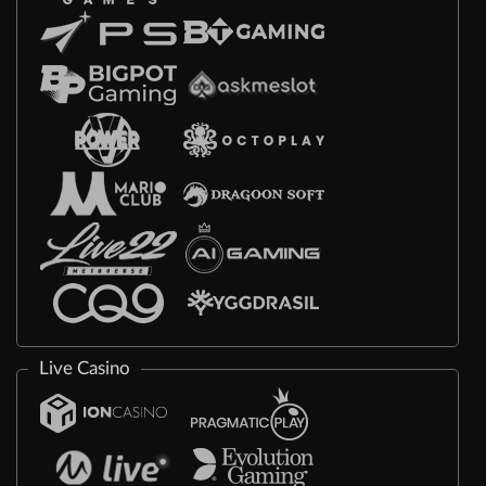
Live Casino