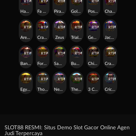
RTP
88%
RTP
84%
RTP
88%
RTP
80%
RTP
RTP
81%
Happy Taxi
Fa Fa Fa
Pirate Queen
Golden Temple
Poseidon
Charge Buffalo Ascent
RTP
84%
RTP
94%
RTP
95%
RTP
83%
RTP
81%
RTP
98%
Arena Fighter
Crazy Pusher
Zeus
Trial of Phoenix
Gem Party
Jackpot Joker
RTP
88%
RTP
90%
RTP
81%
RTP
82%
RTP
89%
RTP
89%
Bangla Beauty
Fortune Tree
Samba
Bubble Beauty
Chin Shi Huang
Crazy Golden Bank
RTP
90%
RTP
81%
RTP
92%
RTP
91%
RTP
RTP
79%
Egypt's Glow
Thor X
Neko Fortune
The Pig House
3 Coin Treasures
Cricket Sah 75
SLOT88 RESMI: Situs Demo Slot Gacor Online Agen
Judi Terpercaya