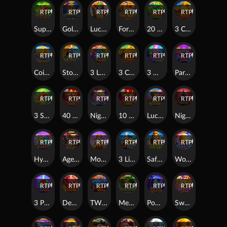
RTP
97%
RTP
81%
RTP
94%
RTP
88%
RTP
91%
RTP
Super Ace Deluxe
Golden Queen
Lucky Jaguar 500
Fortune Gems Legend
20 Blazing Clover
3 Coin Wild Tiger
RTP
RTP
90%
RTP
86%
RTP
95%
RTP
84%
RTP
91%
Coin of Lightning
Storm of Seth 2
3 Lucky Baozhu
3 Coin Golden OX
3 Witch's Lamp
Party Ape
RTP
95%
RTP
83%
RTP
RTP
80%
RTP
92%
RTP
88%
3 Super Ace
40 Sparkling Crown
Night City
10 Sparkling Crown
Lucky Jaguar 2
Nightfall Hunting
RTP
86%
RTP
92%
RTP
RTP
87%
RTP
RTP
93%
Hyper Burst
Agent Ace
Money Pot
3 Lightning Blitz
Safari Mystery
World Cup
RTP
RTP
91%
RTP
82%
RTP
85%
RTP
93%
RTP
85%
3 Pot Dragons
Devil Fire 2
TWIN WINS
Medusa
Potion Wizard
Sweet Land