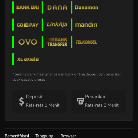
* Selama bank maintenance dan bank offline deposit dan penarikan
tidak dapat diproses
Deposit
Penarikan
Rata-rata 1 Menit
Rata-rata 2 Menit
Bersertifikasi
Tanggung
Browser