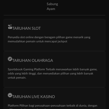
Sabung
Ayam
TARUHAN SLOT
Penyedia slot online dengan beragam pilihan game menarik yang
memudahkan pemain untuk mencapai jackpot
TARUHAN OLAHRAGA
Sportsbook Gaming Platform Terbaik menawarkan lebih banyak game,
odds yang lebih tinggi, dan menyediakan pilihan yang lebih banyak
untuk pemain.
TARUHAN LIVE KASINO
Platform Pilihan bagi perusahaan-perusahaan terbaik di dunia, dengan