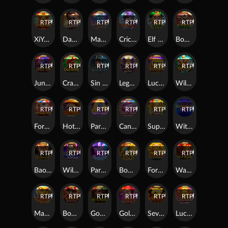
RTP
82%
RTP
91%
RTP
80%
RTP
84%
RTP
82%
RTP
91%
XiYangYang
Dabanggg
Magic Lamp
Cricket King 18
Elf Bingo
Bone Fortune
RTP
89%
RTP
RTP
89%
RTP
92%
RTP
86%
RTP
Jungle King
Crazy FaFaFa
Sin City
Legacy of Egypt
Lucky Goldbricks
Wild Ace
RTP
RTP
80%
RTP
90%
RTP
87%
RTP
95%
RTP
94%
FortunePig
Hot Chilli
Party Night
Candy Baby
Super Rich
Witches Night
RTP
RTP
85%
RTP
86%
RTP
83%
RTP
96%
RTP
85%
Bao boon chin
Wild Racer
Party Star
Book of Gold
Fortune Gems 3
War Of Dragons
RTP
82%
RTP
86%
RTP
RTP
83%
RTP
86%
RTP
86%
Master Tiger
Bonus Hunter
God Of Martial
Golden Joker
SevenSevenSeven
Lucky Coming