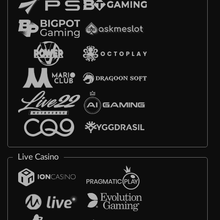
Live Casino