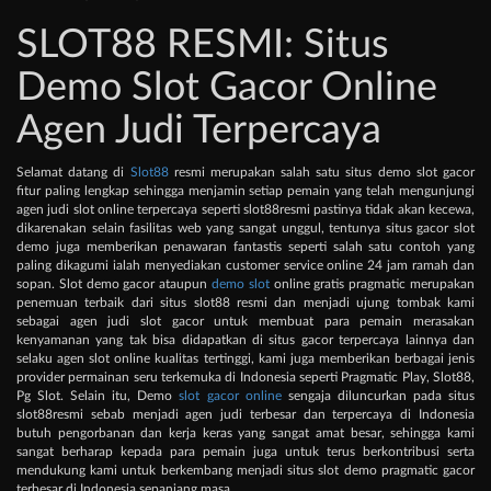
SLOT88 RESMI: Situs
Demo Slot Gacor Online
Agen Judi Terpercaya
Selamat datang di
Slot88
resmi merupakan salah satu situs demo slot gacor
fitur paling lengkap sehingga menjamin setiap pemain yang telah mengunjungi
agen judi slot online terpercaya seperti slot88resmi pastinya tidak akan kecewa,
dikarenakan selain fasilitas web yang sangat unggul, tentunya situs gacor slot
demo juga memberikan penawaran fantastis seperti salah satu contoh yang
paling dikagumi ialah menyediakan customer service online 24 jam ramah dan
sopan. Slot demo gacor ataupun
demo slot
online gratis pragmatic merupakan
penemuan terbaik dari situs slot88 resmi dan menjadi ujung tombak kami
sebagai agen judi slot gacor untuk membuat para pemain merasakan
kenyamanan yang tak bisa didapatkan di situs gacor terpercaya lainnya dan
selaku agen slot online kualitas tertinggi, kami juga memberikan berbagai jenis
provider permainan seru terkemuka di Indonesia seperti Pragmatic Play, Slot88,
Pg Slot. Selain itu, Demo
slot gacor online
sengaja diluncurkan pada situs
slot88resmi sebab menjadi agen judi terbesar dan terpercaya di Indonesia
butuh pengorbanan dan kerja keras yang sangat amat besar, sehingga kami
sangat berharap kepada para pemain juga untuk terus berkontribusi serta
mendukung kami untuk berkembang menjadi situs slot demo pragmatic gacor
terbesar di Indonesia sepanjang masa.