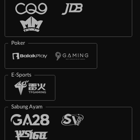
Poker
E-Sports
Sabung Ayam