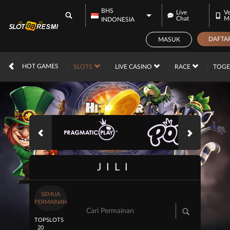
BHS
Live
Ver
Chat
Mo
INDONESIA
DAFTAR
MASUK
IDR
12,673,771,
HOT GAMES
SLOTS
LIVE CASINO
RACE
TOG
JILI
SEMUA
PERMAINAN
TOP
SLOTS
20