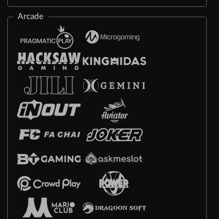
Arcade