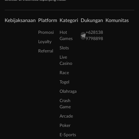
Kebijaksanaan
Platform
Kategori
Dukungan
Komunitas
Promosi
Hot
+628138
Games
9798898
Loyalty
Slots
Referral
Live
Casino
Race
Togel
Olahraga
Crash
Game
Arcade
Poker
E-Sports