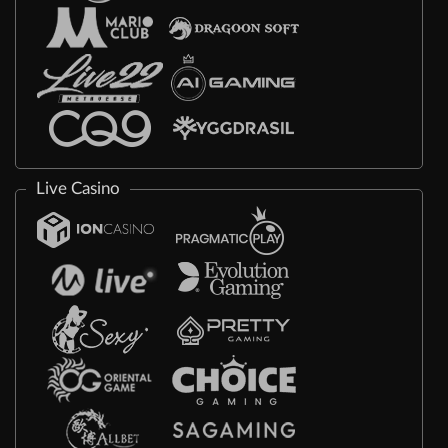
Live Casino