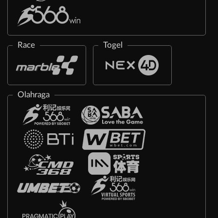
Race
Togel
Olahraga