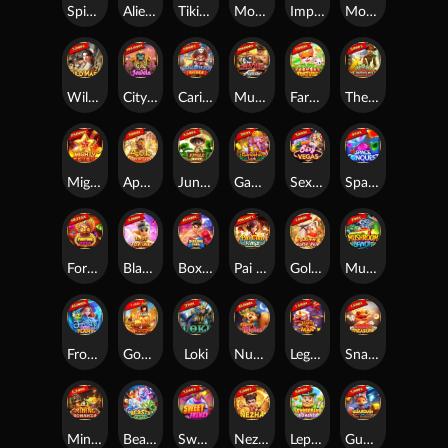
Spin and Win
Alien Smash
Tiki Rush
Money Empire
Imperial Majesty
Money Dragon
Wild Mafia
City of Jewels
Caribbean Riches
Muay Thai Fighter
Farm Of Fortune
The Maya Myth
Mighty Sevens
Apollo Ray of Luck
Jungle Quest
Ganesha Luck
Sexy Vegas
Space Conquest
Fortune Jewels III
Blade of Fortune
Boxing Fury
Pai Gow Ways
Golden Horse Ride
Mushroom Bandit
Frosty and Flamy
Goddess Of Egypt
Loki
Nutty Riches
Legend of Nian
Snake Treasure
Mining Bonanza
Beasts Of Luck
Sweet Frenzy
Nezha
Leprechaun Bonanza
Guardian of the Museum