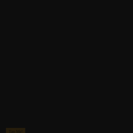
Tap Me!