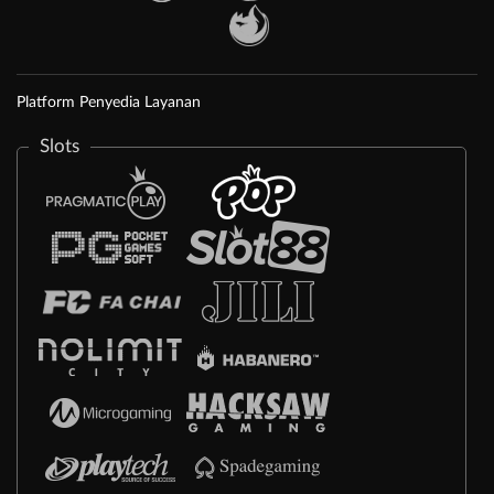
Platform Penyedia Layanan
Slots