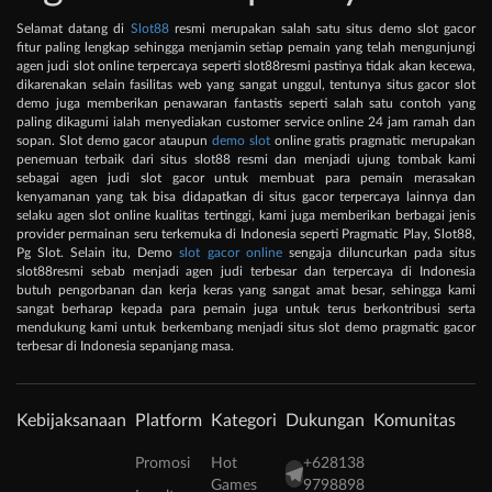
Selamat datang di
Slot88
resmi merupakan salah satu situs demo slot gacor
fitur paling lengkap sehingga menjamin setiap pemain yang telah mengunjungi
agen judi slot online terpercaya seperti slot88resmi pastinya tidak akan kecewa,
dikarenakan selain fasilitas web yang sangat unggul, tentunya situs gacor slot
demo juga memberikan penawaran fantastis seperti salah satu contoh yang
paling dikagumi ialah menyediakan customer service online 24 jam ramah dan
sopan. Slot demo gacor ataupun
demo slot
online gratis pragmatic merupakan
penemuan terbaik dari situs slot88 resmi dan menjadi ujung tombak kami
sebagai agen judi slot gacor untuk membuat para pemain merasakan
kenyamanan yang tak bisa didapatkan di situs gacor terpercaya lainnya dan
selaku agen slot online kualitas tertinggi, kami juga memberikan berbagai jenis
provider permainan seru terkemuka di Indonesia seperti Pragmatic Play, Slot88,
Pg Slot. Selain itu, Demo
slot gacor online
sengaja diluncurkan pada situs
slot88resmi sebab menjadi agen judi terbesar dan terpercaya di Indonesia
butuh pengorbanan dan kerja keras yang sangat amat besar, sehingga kami
sangat berharap kepada para pemain juga untuk terus berkontribusi serta
mendukung kami untuk berkembang menjadi situs slot demo pragmatic gacor
terbesar di Indonesia sepanjang masa.
Kebijaksanaan
Platform
Kategori
Dukungan
Komunitas
Promosi
Hot
+628138
Games
9798898