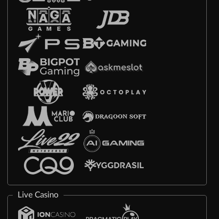
Live Casino