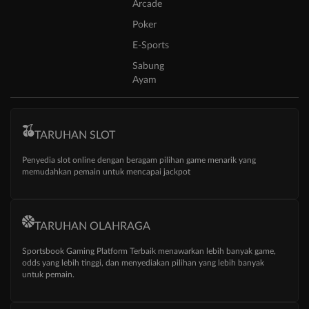
Arcade
Poker
E-Sports
Sabung
Ayam
TARUHAN SLOT
Penyedia slot online dengan beragam pilihan game menarik yang
memudahkan pemain untuk mencapai jackpot
TARUHAN OLAHRAGA
Sportsbook Gaming Platform Terbaik menawarkan lebih banyak game,
odds yang lebih tinggi, dan menyediakan pilihan yang lebih banyak
untuk pemain.