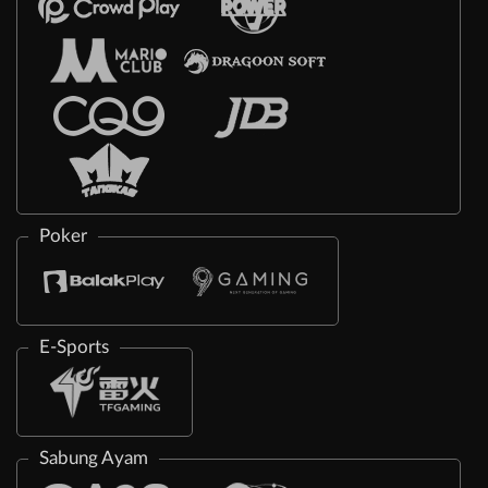
Poker
E-Sports
Sabung Ayam