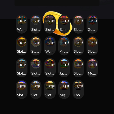
RTP
98%
RTP
95%
RTP
98%
RTP
96%
RTP
95%
RTP
96%
Wukong - Black Scatter
Slot88 Olympus 1000
Slot88 Mahjong Wins 3 Black Scatter
Bang Gacor 1000
Slot88 Gates of Olympus Super Scatter
Goyang Gaib
RTP
95%
RTP
96%
RTP
95%
RTP
98%
RTP
98%
RTP
96%
Slot88 Mahjong Wins 2
Starlight Princess 1000
Way of Ninja
Pirate Quest 1000
Slot88 Olympus
Slot88 Sweet Bonanza 1000
RTP
95%
RTP
98%
RTP
95%
RTP
96%
RTP
95%
RTP
98%
Slot88 Gates of Gatot Kaca 1000
Slot88 Princess
Slot88 Bonanza
JaJanan Pasar
Slot88 Rush
Mochi Mania 1000
RTP
98%
RTP
RTP
RTP
87%
RTP
87%
Slot88 Sweet Bonanza Super Scatter
Slot88 Wisdom of Athena 1000
Slot88 Gems
Mighty Hercules
Thor vs Hercules