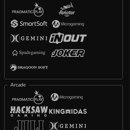
Arcade