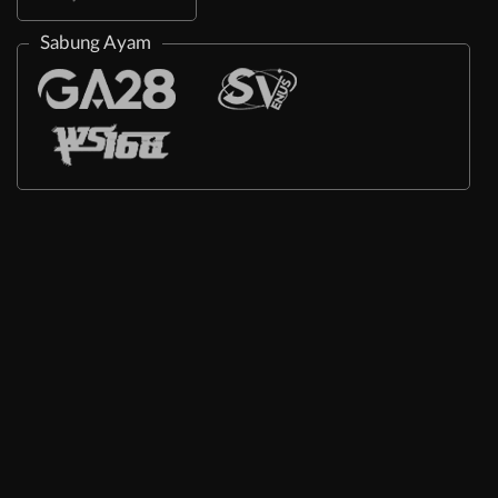
Sabung Ayam