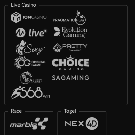
Live Casino
Race
Togel