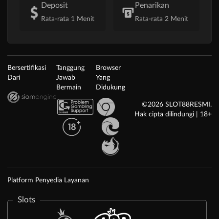
Deposit
Penarikan
Rata-rata 1 Menit
Rata-rata 2 Menit
Bersertifikasi
Tanggung
Browser
Dari
Jawab
Yang
Bermain
Didukung
©2026 SLOT88RESMI.
Hak cipta dilindungi | 18+
Platform Penyedia Layanan
Slots