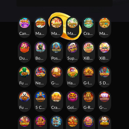
Candy Paradise 2048
Mahjong Hit +
Mahjong Hit
Mahjong Hit 2
Crazy Mahjong
Mahjong Hit 2+
DuoFuDuoCai
Bounty Loki
Poseidon
Super Ace
XiBoBa Hit
XiBoBa Hit2
Fu Dai Lian Lian-Dragon
New-Fishing Hunter
G-GoldenDrum
Happy Hit
G-InfiniteTreasure
5 Dragons(H5)
Fu Dai Lian Lian-Panda
5 CaiShen(H5)
Crazy Sheep
Golden 777(H5)
G-RollingRiches
G-DazzlingDiamond