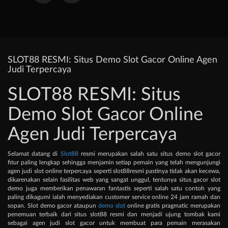
SLOT88 RESMI: Situs Demo Slot Gacor Online Agen
Judi Terpercaya
SLOT88 RESMI: Situs
Demo Slot Gacor Online
Agen Judi Terpercaya
Selamat datang di
Slot88
resmi merupakan salah satu situs demo slot gacor
fitur paling lengkap sehingga menjamin setiap pemain yang telah mengunjungi
agen judi slot online terpercaya seperti slot88resmi pastinya tidak akan kecewa,
dikarenakan selain fasilitas web yang sangat unggul, tentunya situs gacor slot
demo juga memberikan penawaran fantastis seperti salah satu contoh yang
paling dikagumi ialah menyediakan customer service online 24 jam ramah dan
sopan. Slot demo gacor ataupun
demo slot
online gratis pragmatic merupakan
penemuan terbaik dari situs slot88 resmi dan menjadi ujung tombak kami
sebagai agen judi slot gacor untuk membuat para pemain merasakan