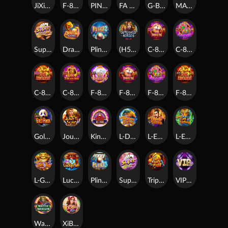
JiXiangRuYi(H5)
F-88Treasures(H5)
PINE OF PLINKO 2
FA DA CAI(H5)
G-BloomingRiches
MANEKI NEKO(H5)
Super Ace2+
Dragon Arena
Plinko2
(H5)Outlawed Heroes
C-88Drum(H5)
C-88Flower(H5)
C-88Riches(H5)
C-88Treasures(H5)
F-88Diamond(H5)
F-88Drum(H5)
F-88Flower(H5)
F-88Riches(H5)
Gold Panda(H5)
JourneyToTheWest
King-777
L-DragonRiches
L-EmperorTreasure
L-EyesOfFortune
L-GoldenToad
LuckyFish
Plinko3
Super Ace+
Triple Fish(H5)
VIP Club
Water Margin(H5)
XiBoBA