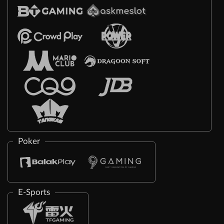
Poker
E-Sports