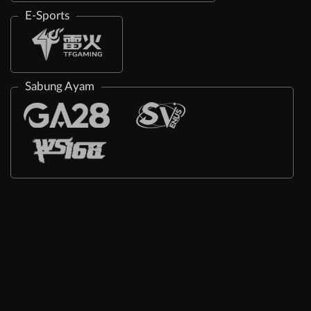
E-Sports
Sabung Ayam