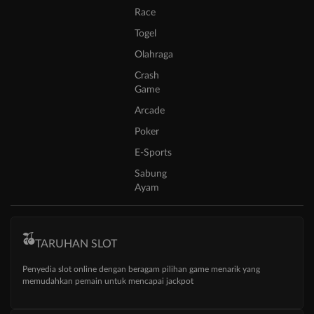
Race
Togel
Olahraga
Crash
Game
Arcade
Poker
E-Sports
Sabung
Ayam
TARUHAN SLOT
Penyedia slot online dengan beragam pilihan game menarik yang
memudahkan pemain untuk mencapai jackpot