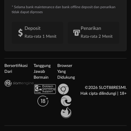
* Selama bank maintenance dan bank offline deposit dan penarikan
tidak dapat diproses
Deposit
Penarikan
Rata-rata 1 Menit
Rata-rata 2 Menit
Bersertifikasi
Tanggung
Browser
Dari
Jawab
Yang
Bermain
Didukung
©2026 SLOT88RESMI.
Hak cipta dilindungi | 18+