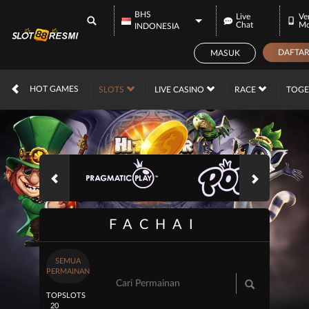
BHS
Live
Ve
Chat
Mo
INDONESIA
DAFTA
MASUK
IDR
12,671,057,
HOT GAMES
SLOTS
LIVE CASINO
RACE
TOG
FACHAI
SEMUA
PERMAINAN
TOP
SLOTS
20