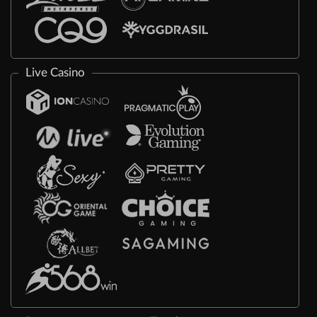
Live Casino