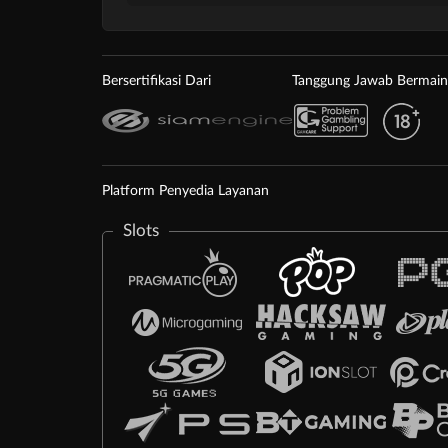
Bersertifikasi Dari
Tanggung Jawab Bermain
Platform Penyedia Layanan
Slots