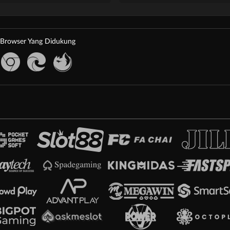
Browser Yang Didukung