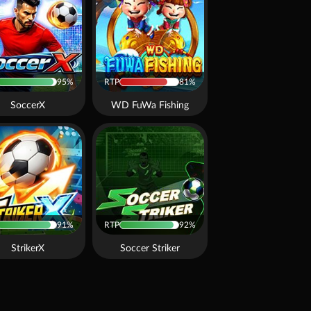
95%
RTP
81%
SoccerX
WD FuWa Fishing
91%
RTP
92%
StrikerX
Soccer Striker