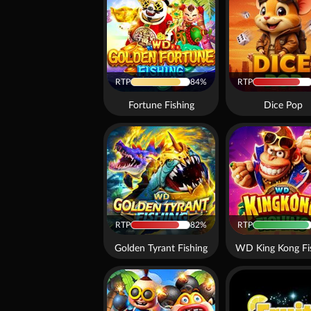
RTP
84%
RTP
Fortune Fishing
Dice Pop
RTP
82%
RTP
Golden Tyrant Fishing
WD King Kong Fi