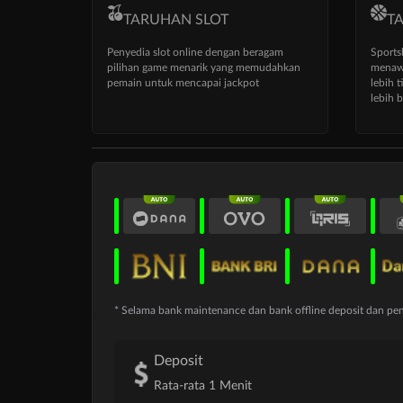
TARUHAN SLOT
T
Penyedia slot online dengan beragam
Sports
pilihan game menarik yang memudahkan
menawa
pemain untuk mencapai jackpot
lebih 
lebih 
* Selama bank maintenance dan bank offline deposit dan pen
Deposit
Rata-rata 1 Menit