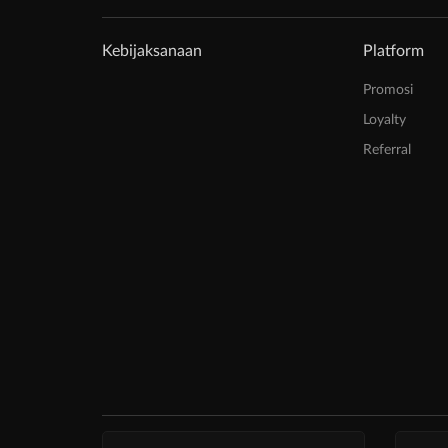
Kebijaksanaan
Platform
Promosi
Loyalty
Referral