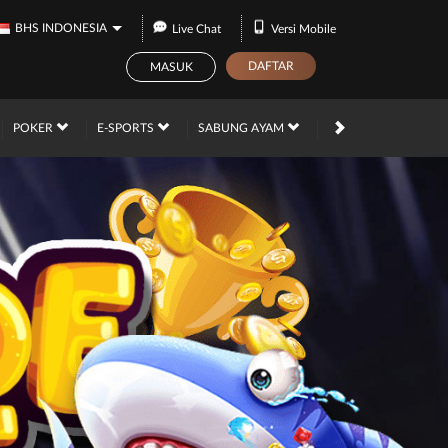
BHS INDONESIA
Live Chat
Versi Mobile
DAFTAR
MASUK
PROMOSI
POKER
E-SPORTS
SABUNG AYAM