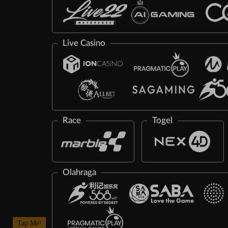
Live Casino
Race
Togel
Olahraga
Tap Me!