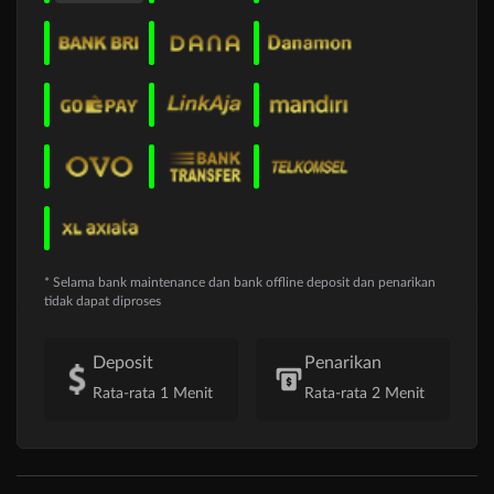
* Selama bank maintenance dan bank offline deposit dan penarikan
tidak dapat diproses
Deposit
Penarikan
Rata-rata 1 Menit
Rata-rata 2 Menit