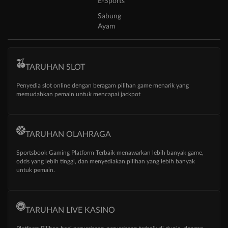
E-Sports
Sabung
Ayam
TARUHAN SLOT
Penyedia slot online dengan beragam pilihan game menarik yang
memudahkan pemain untuk mencapai jackpot
TARUHAN OLAHRAGA
Sportsbook Gaming Platform Terbaik menawarkan lebih banyak game,
odds yang lebih tinggi, dan menyediakan pilihan yang lebih banyak
untuk pemain.
TARUHAN LIVE KASINO