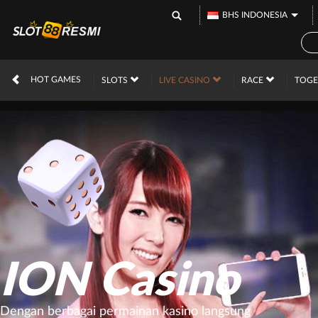
BHS INDONESIA
HOT GAMES
SLOTS
LIVE CASINO
RACE
TOG
ION Casino
Dengan berbagai permainan kasino langsung