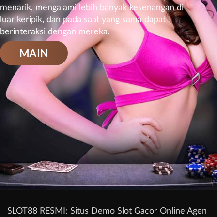
menarik, mengalami lebih banyak kesenangan di
luar keripik, dan pada saat yang sama dapat
berinteraksi dengan mereka.
MAIN
SLOT88 RESMI: Situs Demo Slot Gacor Online Agen