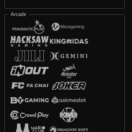
Arcade