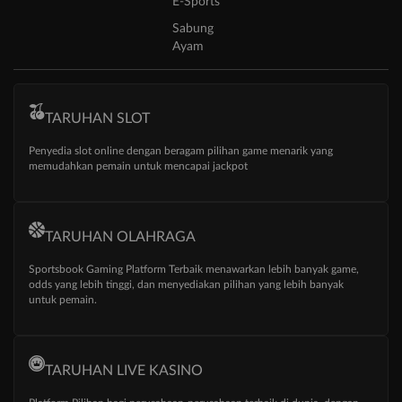
E-Sports
Sabung
Ayam
TARUHAN SLOT
Penyedia slot online dengan beragam pilihan game menarik yang
memudahkan pemain untuk mencapai jackpot
TARUHAN OLAHRAGA
Sportsbook Gaming Platform Terbaik menawarkan lebih banyak game,
odds yang lebih tinggi, dan menyediakan pilihan yang lebih banyak
untuk pemain.
TARUHAN LIVE KASINO