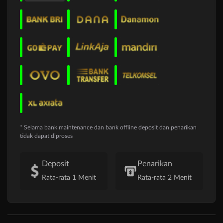
* Selama bank maintenance dan bank offline deposit dan penarikan
tidak dapat diproses
Deposit
Penarikan
Rata-rata 1 Menit
Rata-rata 2 Menit