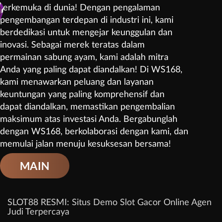
terkemuka di dunia! Dengan pengalaman
pengembangan terdepan di industri ini, kami
berdedikasi untuk mengejar keunggulan dan
inovasi. Sebagai merek teratas dalam
permainan sabung ayam, kami adalah mitra
Anda yang paling dapat diandalkan! Di WS168,
kami menawarkan peluang dan layanan
keuntungan yang paling komprehensif dan
dapat diandalkan, memastikan pengembalian
maksimum atas investasi Anda. Bergabunglah
dengan WS168, berkolaborasi dengan kami, dan
memulai jalan menuju kesuksesan bersama!
MAIN
SLOT88 RESMI: Situs Demo Slot Gacor Online Agen
Judi Terpercaya