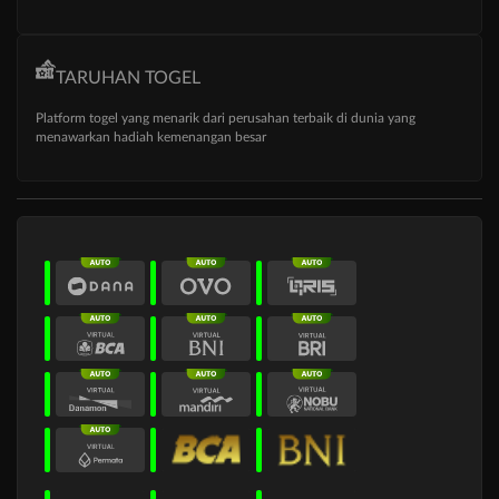
TARUHAN TOGEL
Platform togel yang menarik dari perusahan terbaik di dunia yang
menawarkan hadiah kemenangan besar