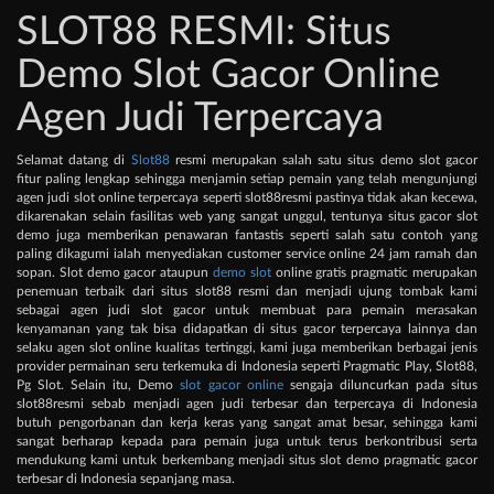
SLOT88 RESMI: Situs
Demo Slot Gacor Online
Agen Judi Terpercaya
Selamat datang di
Slot88
resmi merupakan salah satu situs demo slot gacor
fitur paling lengkap sehingga menjamin setiap pemain yang telah mengunjungi
agen judi slot online terpercaya seperti slot88resmi pastinya tidak akan kecewa,
dikarenakan selain fasilitas web yang sangat unggul, tentunya situs gacor slot
demo juga memberikan penawaran fantastis seperti salah satu contoh yang
paling dikagumi ialah menyediakan customer service online 24 jam ramah dan
sopan. Slot demo gacor ataupun
demo slot
online gratis pragmatic merupakan
penemuan terbaik dari situs slot88 resmi dan menjadi ujung tombak kami
sebagai agen judi slot gacor untuk membuat para pemain merasakan
kenyamanan yang tak bisa didapatkan di situs gacor terpercaya lainnya dan
selaku agen slot online kualitas tertinggi, kami juga memberikan berbagai jenis
provider permainan seru terkemuka di Indonesia seperti Pragmatic Play, Slot88,
Pg Slot. Selain itu, Demo
slot gacor online
sengaja diluncurkan pada situs
slot88resmi sebab menjadi agen judi terbesar dan terpercaya di Indonesia
butuh pengorbanan dan kerja keras yang sangat amat besar, sehingga kami
sangat berharap kepada para pemain juga untuk terus berkontribusi serta
mendukung kami untuk berkembang menjadi situs slot demo pragmatic gacor
terbesar di Indonesia sepanjang masa.