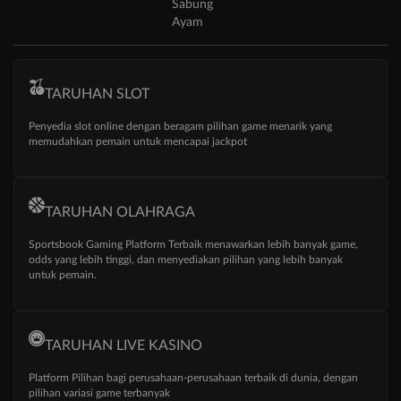
Sabung
Ayam
TARUHAN SLOT
Penyedia slot online dengan beragam pilihan game menarik yang
memudahkan pemain untuk mencapai jackpot
TARUHAN OLAHRAGA
Sportsbook Gaming Platform Terbaik menawarkan lebih banyak game,
odds yang lebih tinggi, dan menyediakan pilihan yang lebih banyak
untuk pemain.
TARUHAN LIVE KASINO
Platform Pilihan bagi perusahaan-perusahaan terbaik di dunia, dengan
pilihan variasi game terbanyak