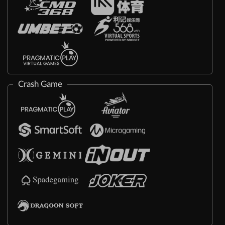
Crash Game