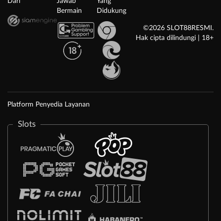
Dari
Jawab
Yang
Bermain
Didukung
©2026 SLOT88RESMI.
Hak cipta dilindungi | 18+
Platform Penyedia Layanan
Slots