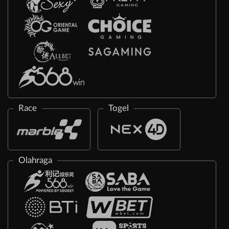
Race
Togel
Olahraga