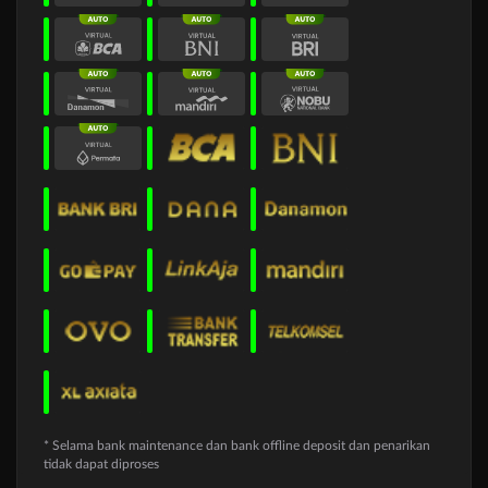
* Selama bank maintenance dan bank offline deposit dan penarikan
tidak dapat diproses