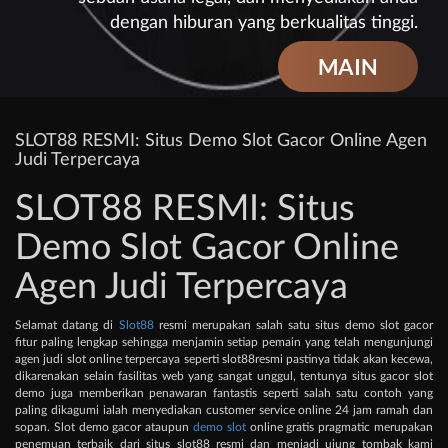
dengan hiburan yang berkualitas tinggi.
MAIN
SLOT88 RESMI: Situs Demo Slot Gacor Online Agen
Judi Terpercaya
SLOT88 RESMI: Situs
Demo Slot Gacor Online
Agen Judi Terpercaya
Selamat datang di
Slot88
resmi merupakan salah satu situs demo slot gacor
fitur paling lengkap sehingga menjamin setiap pemain yang telah mengunjungi
agen judi slot online terpercaya seperti slot88resmi pastinya tidak akan kecewa,
dikarenakan selain fasilitas web yang sangat unggul, tentunya situs gacor slot
demo juga memberikan penawaran fantastis seperti salah satu contoh yang
paling dikagumi ialah menyediakan customer service online 24 jam ramah dan
sopan. Slot demo gacor ataupun
demo slot
online gratis pragmatic merupakan
penemuan terbaik dari situs slot88 resmi dan menjadi ujung tombak kami