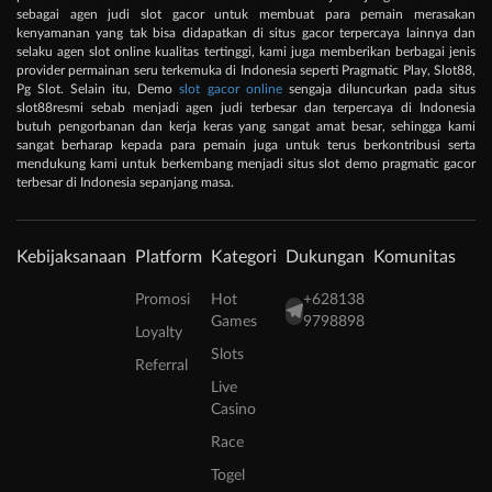
sebagai agen judi slot gacor untuk membuat para pemain merasakan
kenyamanan yang tak bisa didapatkan di situs gacor terpercaya lainnya dan
selaku agen slot online kualitas tertinggi, kami juga memberikan berbagai jenis
provider permainan seru terkemuka di Indonesia seperti Pragmatic Play, Slot88,
Pg Slot. Selain itu, Demo
slot gacor online
sengaja diluncurkan pada situs
slot88resmi sebab menjadi agen judi terbesar dan terpercaya di Indonesia
butuh pengorbanan dan kerja keras yang sangat amat besar, sehingga kami
sangat berharap kepada para pemain juga untuk terus berkontribusi serta
mendukung kami untuk berkembang menjadi situs slot demo pragmatic gacor
terbesar di Indonesia sepanjang masa.
Kebijaksanaan
Platform
Kategori
Dukungan
Komunitas
Promosi
Hot
+628138
Games
9798898
Loyalty
Slots
Referral
Live
Casino
Race
Togel