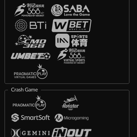
Crash Game