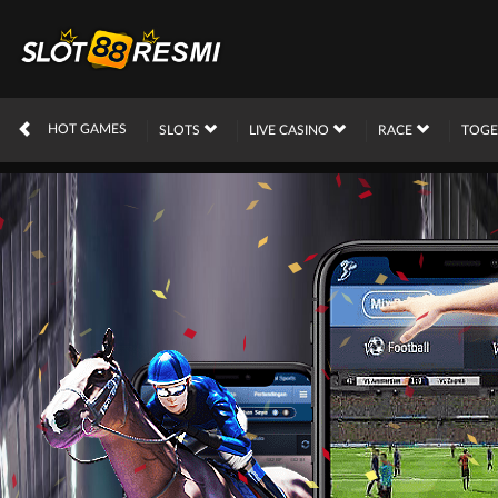
HOT GAMES
SLOTS
LIVE CASINO
RACE
TOG