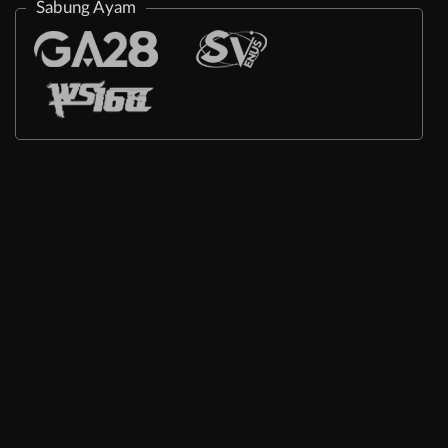
Sabung Ayam