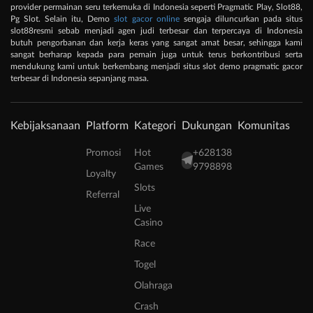
provider permainan seru terkemuka di Indonesia seperti Pragmatic Play, Slot88,
Pg Slot. Selain itu, Demo
slot gacor online
sengaja diluncurkan pada situs
slot88resmi sebab menjadi agen judi terbesar dan terpercaya di Indonesia
butuh pengorbanan dan kerja keras yang sangat amat besar, sehingga kami
sangat berharap kepada para pemain juga untuk terus berkontribusi serta
mendukung kami untuk berkembang menjadi situs slot demo pragmatic gacor
terbesar di Indonesia sepanjang masa.
Kebijaksanaan
Platform
Kategori
Dukungan
Komunitas
Promosi
Hot
+628138
Games
9798898
Loyalty
Slots
Referral
Live
Casino
Race
Togel
Olahraga
Crash