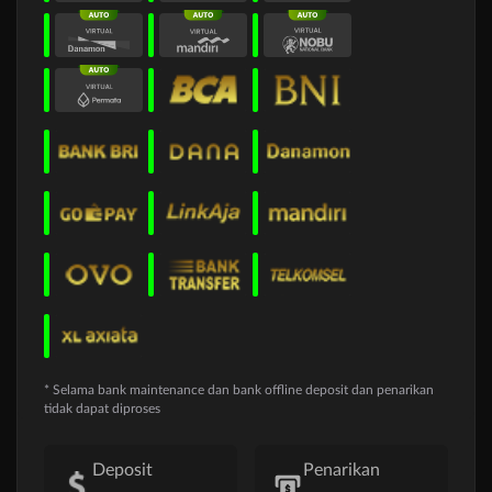
* Selama bank maintenance dan bank offline deposit dan penarikan
tidak dapat diproses
Deposit
Penarikan