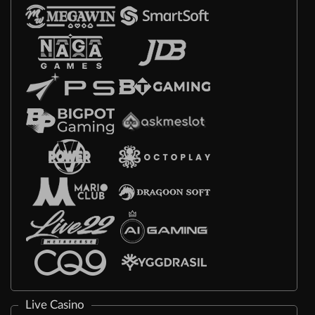
Live Casino