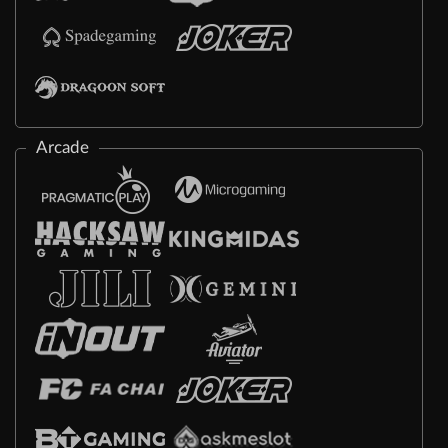
Arcade