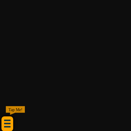
Tap Me!