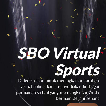
SBO Virtual
Sports
Didedikasikan untuk meningkatkan taruhan
virtual online, kami menyediakan berbagai
permainan virtual yang memungkinkan Anda
bermain 24 jam sehari!