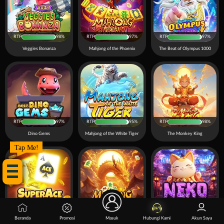
RTP
98%
RTP
97%
RTP
97%
Veggies Bonanza
Mahjong of the Phoenix
The Beat of Olympus 1000
RTP
97%
RTP
95%
RTP
98%
Dino Gems
Mahjong of the White Tiger
The Monkey King
Tap Me!
RTP
96%
RTP
98%
RTP
96%
Beranda
Promosi
Masuk
Hubungi Kami
Akun Saya
Super Ace X
Mahjong Legacy
Neko Reborn