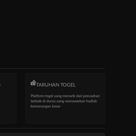
O
TARUHAN TOGEL
Platform togel yang menarik dari perusahan
terbaik di dunia yang menawarkan hadiah
kemenangan besar