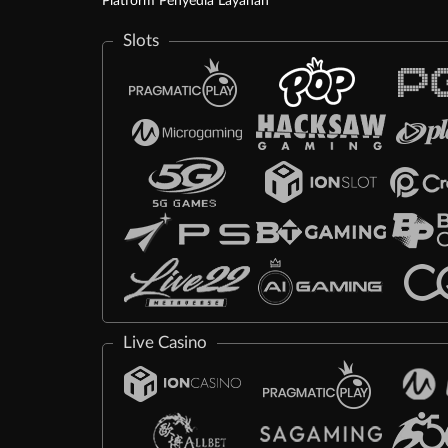
Platform Penyedia Layanan
Slots
Live Casino