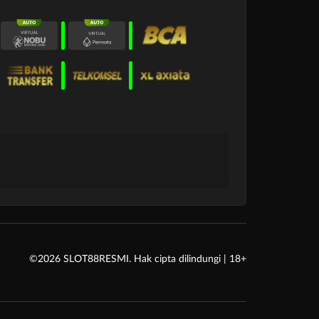
©2026 SLOT88RESMI. Hak cipta dilindungi | 18+