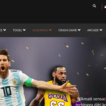
CE
TOGEL
OLAHRAGA
CRASH GAME
ARCADE
Nikmati sensas
terhingga dari k