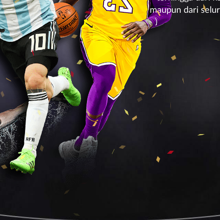
maupun dari selur