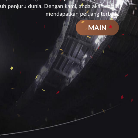
uh penjuru dunia. Dengan kami, anda akan selalu
mendapatkan peluang terbaik.
MAIN