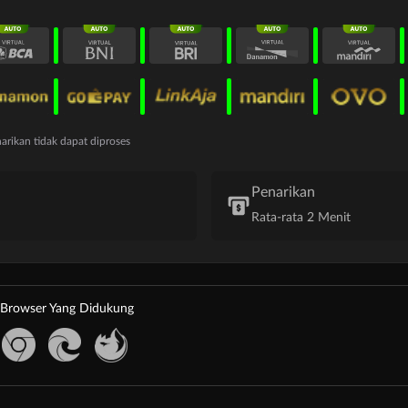
arikan tidak dapat diproses
Penarikan
Rata-rata 2 Menit
Browser Yang Didukung