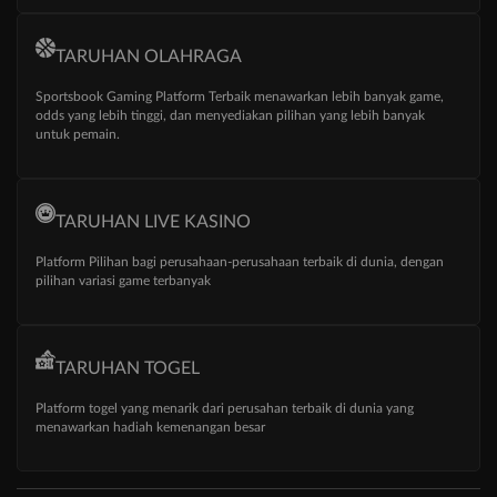
TARUHAN OLAHRAGA
Sportsbook Gaming Platform Terbaik menawarkan lebih banyak game,
odds yang lebih tinggi, dan menyediakan pilihan yang lebih banyak
untuk pemain.
TARUHAN LIVE KASINO
Platform Pilihan bagi perusahaan-perusahaan terbaik di dunia, dengan
pilihan variasi game terbanyak
TARUHAN TOGEL
Platform togel yang menarik dari perusahan terbaik di dunia yang
menawarkan hadiah kemenangan besar