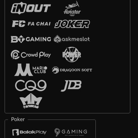
Poker