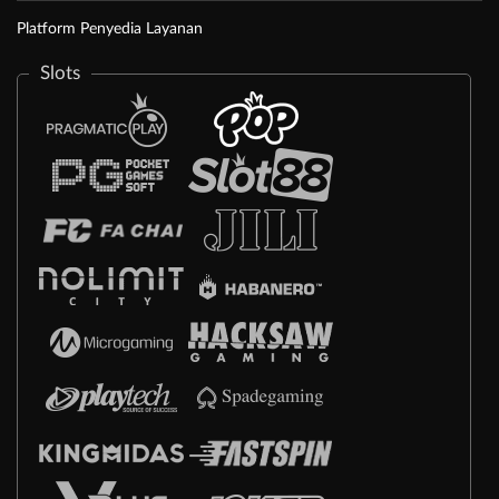
Platform Penyedia Layanan
Slots