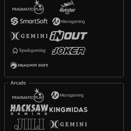
Arcade