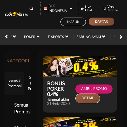
BHS
Live
Versi
Chat
Mobile
INDONESIA
DAFTAR
MASUK
PROMOS
ARCADE
POKER
E-SPORTS
SABUNG AYAM
KATEGORI
Semua
Semua
Event
BONUS
Promosi
POKER
AMBIL PROMO
Provider
0.4%
DETAIL
Tanggal akhir:
21-Feb-2030
Semua
Promosi