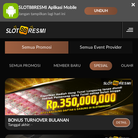
×
SLOT88RESMI Aplikasi Mobile
UNDUH
Jangan tampilkan lagi hari ini
Semua Promosi
Semua Event Provider
SEMUA PROMOSI
MEMBER BARU
SPESIAL
OLAHRA
BONUS TURNOVER BULANAN
DETAIL
Tanggal akhir:
-