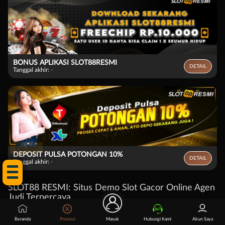
BONUS APLIKASI SLOT88RESMI
DETAIL
Tanggal akhir:
-
Tap Me!
DEPOSIT PULSA POTONGAN 10%
DETAIL
Tanggal akhir:
-
SLOT88 RESMI: Situs Demo Slot Gacor Online Agen
Judi Terpercaya
SLOT88 RESMI: Situs
Beranda
Promosi
Masuk
Hubungi Kami
Akun Saya